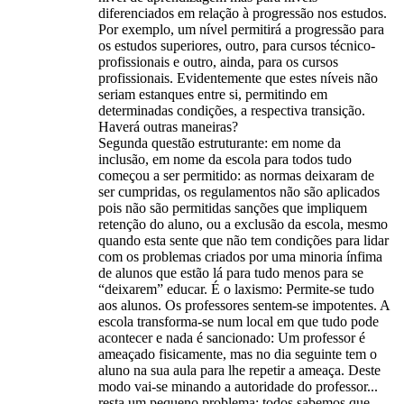
diferenciados em relação à progressão nos estudos.
Por exemplo, um nível permitirá a progressão para
os estudos superiores, outro, para cursos técnico-
profissionais e outro, ainda, para os cursos
profissionais. Evidentemente que estes níveis não
seriam estanques entre si, permitindo em
determinadas condições, a respectiva transição.
Haverá outras maneiras?
Segunda questão estruturante: em nome da
inclusão, em nome da escola para todos tudo
começou a ser permitido: as normas deixaram de
ser cumpridas, os regulamentos não são aplicados
pois não são permitidas sanções que impliquem
retenção do aluno, ou a exclusão da escola, mesmo
quando esta sente que não tem condições para lidar
com os problemas criados por uma minoria ínfima
de alunos que estão lá para tudo menos para se
“deixarem” educar. É o laxismo: Permite-se tudo
aos alunos. Os professores sentem-se impotentes. A
escola transforma-se num local em que tudo pode
acontecer e nada é sancionado: Um professor é
ameaçado fisicamente, mas no dia seguinte tem o
aluno na sua aula para lhe repetir a ameaça. Deste
modo vai-se minando a autoridade do professor...
resta um pequeno problema: todos sabemos que