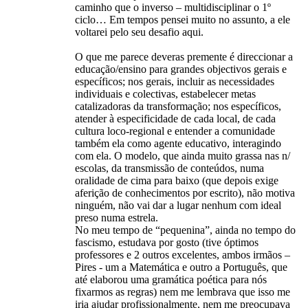
caminho que o inverso – multidisciplinar o 1º
ciclo… Em tempos pensei muito no assunto, a ele
voltarei pelo seu desafio aqui.
O que me parece deveras premente é direccionar a
educação/ensino para grandes objectivos gerais e
específicos; nos gerais, incluir as necessidades
individuais e colectivas, estabelecer metas
catalizadoras da transformação; nos específicos,
atender à especificidade de cada local, de cada
cultura loco-regional e entender a comunidade
também ela como agente educativo, interagindo
com ela. O modelo, que ainda muito grassa nas n/
escolas, da transmissão de conteúdos, numa
oralidade de cima para baixo (que depois exige
aferição de conhecimentos por escrito), não motiva
ninguém, não vai dar a lugar nenhum com ideal
preso numa estrela.
No meu tempo de “pequenina”, ainda no tempo do
fascismo, estudava por gosto (tive óptimos
professores e 2 outros excelentes, ambos irmãos –
Pires - um a Matemática e outro a Português, que
até elaborou uma gramática poética para nós
fixarmos as regras) nem me lembrava que isso me
iria ajudar profissionalmente, nem me preocupava