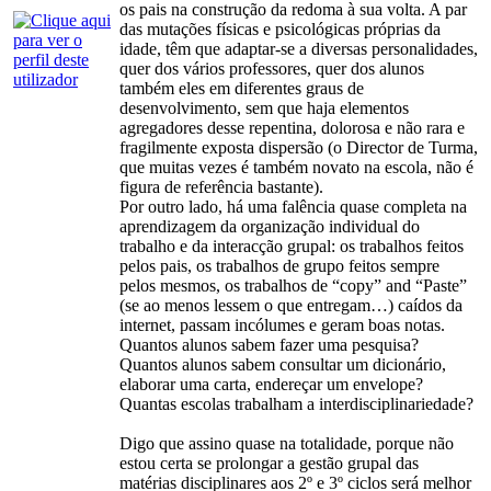
os pais na construção da redoma à sua volta. A par
das mutações físicas e psicológicas próprias da
idade, têm que adaptar-se a diversas personalidades,
quer dos vários professores, quer dos alunos
também eles em diferentes graus de
desenvolvimento, sem que haja elementos
agregadores desse repentina, dolorosa e não rara e
fragilmente exposta dispersão (o Director de Turma,
que muitas vezes é também novato na escola, não é
figura de referência bastante).
Por outro lado, há uma falência quase completa na
aprendizagem da organização individual do
trabalho e da interacção grupal: os trabalhos feitos
pelos pais, os trabalhos de grupo feitos sempre
pelos mesmos, os trabalhos de “copy” and “Paste”
(se ao menos lessem o que entregam…) caídos da
internet, passam incólumes e geram boas notas.
Quantos alunos sabem fazer uma pesquisa?
Quantos alunos sabem consultar um dicionário,
elaborar uma carta, endereçar um envelope?
Quantas escolas trabalham a interdisciplinariedade?
Digo que assino quase na totalidade, porque não
estou certa se prolongar a gestão grupal das
matérias disciplinares aos 2º e 3º ciclos será melhor