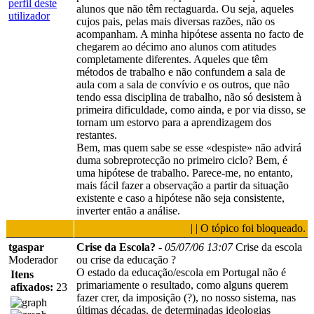
alunos que não têm rectaguarda. Ou seja, aqueles
cujos pais, pelas mais diversas razões, não os
acompanham. A minha hipótese assenta no facto de
chegarem ao décimo ano alunos com atitudes
completamente diferentes. Aqueles que têm
métodos de trabalho e não confundem a sala de
aula com a sala de convívio e os outros, que não
tendo essa disciplina de trabalho, não só desistem à
primeira dificuldade, como ainda, e por via disso, se
tornam um estorvo para a aprendizagem dos
restantes.
Bem, mas quem sabe se esse «despiste» não advirá
duma sobreprotecção no primeiro ciclo? Bem, é
uma hipótese de trabalho. Parece-me, no entanto,
mais fácil fazer a observação a partir da situação
existente e caso a hipótese não seja consistente,
inverter então a análise.
| | O tópico foi bloqueado.
tgaspar
Crise da Escola?
-
05/07/06 13:07
Crise da escola
Moderador
ou crise da educação ?
O estado da educação/escola em Portugal não é
Itens
primariamente o resultado, como alguns querem
afixados:
23
fazer crer, da imposição (?), no nosso sistema, nas
últimas décadas, de determinadas ideologias