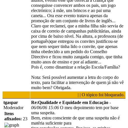
alunos, evento esse que oferecia à criança que
conseguisse convencer ambos os pais, um jogo
electrónico; à mãe, uns brincos e ao pai uma
caneta... Ora esse evento tratava apenas da
promoção de um conjunto de livros de inglês...
Claro que reclamei, que a minha filha não servia de
caixa de correio de campanhas publicitárias, ainda
por cima de baixo nível. Na altura, a professora (de
português)que entregou os convites justificou-se
que nem sequer tinha lido o convite, que apenas
tinha obedecido a um pedido do Conselho
Directivo e ficou muito zangada comigo, que tinha
muito anos de ensino e por aí adiante...
Pois é, como dinamizar a relação Escola/Família?
Nota: Será possível aumentar a letra do corpo do
texto, para facilitar a intervenção de quem já não vê
muito bem? Obrigada.
| | O tópico foi bloqueado.
tgaspar
Re:Qualidade e Equidade em Educação
-
Moderador
06/06/06 15:06
O meu depoimento tem por base
uma suspeita.
Itens
Bem, estou consciente de que uma suspeita não é
afixados:
23
matéria suficiente para