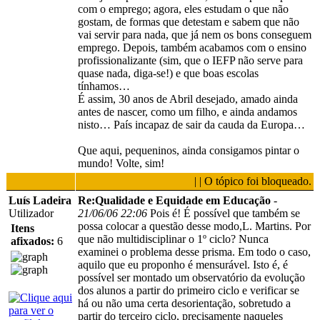
com o emprego; agora, eles estudam o que não
gostam, de formas que detestam e sabem que não
vai servir para nada, que já nem os bons conseguem
emprego. Depois, também acabamos com o ensino
profissionalizante (sim, que o IEFP não serve para
quase nada, diga-se!) e que boas escolas
tínhamos…
É assim, 30 anos de Abril desejado, amado ainda
antes de nascer, como um filho, e ainda andamos
nisto… País incapaz de sair da cauda da Europa…
Que aqui, pequeninos, ainda consigamos pintar o
mundo! Volte, sim!
| | O tópico foi bloqueado.
Luís Ladeira
Re:Qualidade e Equidade em Educação
-
Utilizador
21/06/06 22:06
Pois é! É possível que também se
possa colocar a questão desse modo,L. Martins. Por
Itens
que não multidisciplinar o 1º ciclo? Nunca
afixados:
6
examinei o problema desse prisma. Em todo o caso,
aquilo que eu proponho é mensurável. Isto é, é
possível ser montado um observatório da evolução
dos alunos a partir do primeiro ciclo e verificar se
há ou não uma certa desorientação, sobretudo a
partir do terceiro ciclo, precisamente naqueles