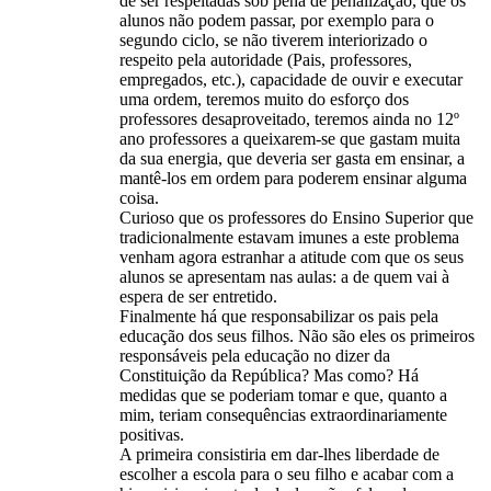
de ser respeitadas sob pena de penalização, que os
alunos não podem passar, por exemplo para o
segundo ciclo, se não tiverem interiorizado o
respeito pela autoridade (Pais, professores,
empregados, etc.), capacidade de ouvir e executar
uma ordem, teremos muito do esforço dos
professores desaproveitado, teremos ainda no 12º
ano professores a queixarem-se que gastam muita
da sua energia, que deveria ser gasta em ensinar, a
mantê-los em ordem para poderem ensinar alguma
coisa.
Curioso que os professores do Ensino Superior que
tradicionalmente estavam imunes a este problema
venham agora estranhar a atitude com que os seus
alunos se apresentam nas aulas: a de quem vai à
espera de ser entretido.
Finalmente há que responsabilizar os pais pela
educação dos seus filhos. Não são eles os primeiros
responsáveis pela educação no dizer da
Constituição da República? Mas como? Há
medidas que se poderiam tomar e que, quanto a
mim, teriam consequências extraordinariamente
positivas.
A primeira consistiria em dar-lhes liberdade de
escolher a escola para o seu filho e acabar com a