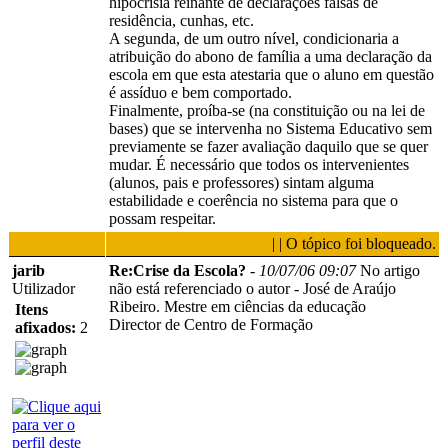
hipocrisia reinante de declarações falsas de
residência, cunhas, etc.
A segunda, de um outro nível, condicionaria a
atribuição do abono de família a uma declaração da
escola em que esta atestaria que o aluno em questão
é assíduo e bem comportado.
Finalmente, proíba-se (na constituição ou na lei de
bases) que se intervenha no Sistema Educativo sem
previamente se fazer avaliação daquilo que se quer
mudar. É necessário que todos os intervenientes
(alunos, pais e professores) sintam alguma
estabilidade e coerência no sistema para que o
possam respeitar.
| | O tópico foi bloqueado.
jarib
Re:Crise da Escola?
-
10/07/06 09:07
No artigo
Utilizador
não está referenciado o autor - José de Araújo
Ribeiro.
Mestre em ciências da educação
Itens
Director de Centro de Formação
afixados:
2