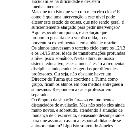
Escudam-se na dificuldade e desistem
imediatamente.
Mas que tem isto que ver com o terceiro ciclo? E
como é que uma intervenção a este nível pode
alterar este estado de coisas, que não sendo geral, é
suficientemente alargado para pedir intervenção?
Aqui especulo um pouco, e a solução que
proponho gostaria de a ver discutida, mas
porventura experimentada em ambiente restrito.
Os alunos atravessam o terceiro ciclo entre os 12/13
e os 14/15 anos, idade de transformações profundas
a nível psico-somático. Nesta altura, no nosso
sistema educativo, estes alunos já estão a frequentar
disciplinas independentes geridas por diferentes
professores. Ou seja, não obstante haver um
Director de Turma que coordena a Turma como
grupo, ficam os alunos em boa medida entregues a
si mesmos. Respondem a cada professor em
separado.
O cômputo da situação far-se-á em momentos
distanciados de avaliação. Mas não serão eles ainda
muito novos, e sobretudo, atendendo à situação de
mudança de crescimento, demasiado desamparados
para que assumam assim a responsabilidade de se
auto-orientarem? Ligo isto sobretudo àqueles