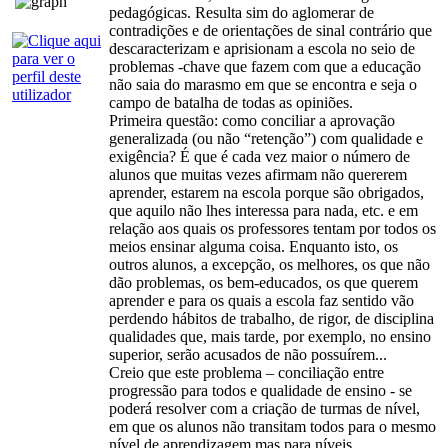
pedagógicas. Resulta sim do aglomerar de
contradições e de orientações de sinal contrário que
descaracterizam e aprisionam a escola no seio de
problemas -chave que fazem com que a educação
não saia do marasmo em que se encontra e seja o
campo de batalha de todas as opiniões.
Primeira questão: como conciliar a aprovação
generalizada (ou não “retenção”) com qualidade e
exigência? É que é cada vez maior o número de
alunos que muitas vezes afirmam não quererem
aprender, estarem na escola porque são obrigados,
que aquilo não lhes interessa para nada, etc. e em
relação aos quais os professores tentam por todos os
meios ensinar alguma coisa. Enquanto isto, os
outros alunos, a excepção, os melhores, os que não
dão problemas, os bem-educados, os que querem
aprender e para os quais a escola faz sentido vão
perdendo hábitos de trabalho, de rigor, de disciplina
qualidades que, mais tarde, por exemplo, no ensino
superior, serão acusados de não possuírem...
Creio que este problema – conciliação entre
progressão para todos e qualidade de ensino - se
poderá resolver com a criação de turmas de nível,
em que os alunos não transitam todos para o mesmo
nível de aprendizagem mas para níveis