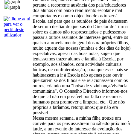
perante a recorrente ausência dos pais/educadores
doa alunos com baixo rendimento escolar e mal
comportados e com o objectivo de os trazer à
Escola, até para que as reuniões de pais deixassem
de ser um desfiar de queixas do Director de Turma
sobre os alunos não respresentados e pudessemos
passar a outros assuntos de interesse geral, entre os
quais o aproveitamento geral dos n/ próprios filhos,
muito aquem das nossas (minhas e dos dias de hoje)
expectativas, apesar das boas notas, sugeri que
tentassemos trazer alunos e família à Escola, por
exemplo, aos sábados, com actividade culturais,
lúdicas, de confraternização, para que esses pais se
habituassem a ir à Escola não apenas para ouvir
queixarem-se dos filhos e se relacionassem com os
outros, criando uma "bolsa de vizinhança/vivência
comunitária". O Conselho Directivo informou-nos
de que tal não era possível por falta de recursos
humanos para promover a limpeza, etc.. Que nós
próprios a faríamos, retorquimos; que não era
possível.
Nessa mesma semana, a minha filha trouxe um
convite para os pais assistirem no sábado próximo à
tarde, a um evento do interesse da evolução dos