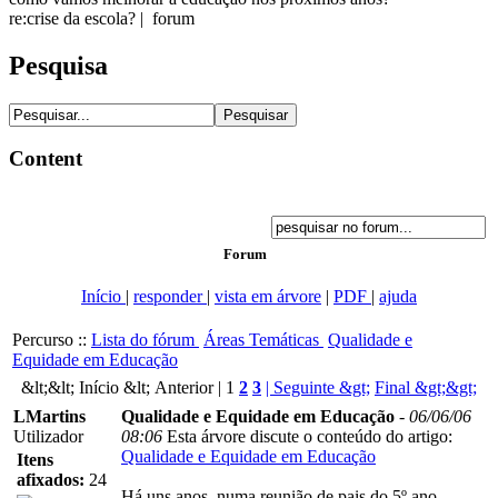
re:crise da escola? | forum
Pesquisa
Content
Forum
Início
|
responder
|
vista em árvore
|
PDF
|
ajuda
Percurso ::
Lista do fórum
Áreas Temáticas
Qualidade e
Equidade em Educação
&lt;&lt; Início
&lt; Anterior |
1
2
3
| Seguinte &gt;
Final &gt;&gt;
LMartins
Qualidade e Equidade em Educação
-
06/06/06
Utilizador
08:06
Esta árvore discute o conteúdo do artigo:
Qualidade e Equidade em Educação
Itens
afixados:
24
Há uns anos, numa reunião de pais do 5º ano,