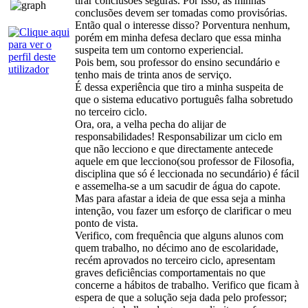
tirar conclusões seguras. Por isso, as minhas
conclusões devem ser tomadas como provisórias.
Então qual o interesse disso? Porventura nenhum,
porém em minha defesa declaro que essa minha
suspeita tem um contorno experiencial.
Pois bem, sou professor do ensino secundário e
tenho mais de trinta anos de serviço.
É dessa experiência que tiro a minha suspeita de
que o sistema educativo português falha sobretudo
no terceiro ciclo.
Ora, ora, a velha pecha do alijar de
responsabilidades! Responsabilizar um ciclo em
que não lecciono e que directamente antecede
aquele em que lecciono(sou professor de Filosofia,
disciplina que só é leccionada no secundário) é fácil
e assemelha-se a um sacudir de água do capote.
Mas para afastar a ideia de que essa seja a minha
intenção, vou fazer um esforço de clarificar o meu
ponto de vista.
Verifico, com frequência que alguns alunos com
quem trabalho, no décimo ano de escolaridade,
recém aprovados no terceiro ciclo, apresentam
graves deficiências comportamentais no que
concerne a hábitos de trabalho. Verifico que ficam à
espera de que a solução seja dada pelo professor;