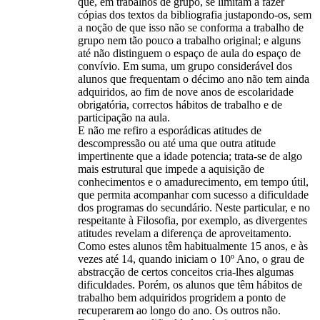
que, em trabalhos de grupo, se limitam a fazer
cópias dos textos da bibliografia justapondo-os, sem
a noção de que isso não se conforma a trabalho de
grupo nem tão pouco a trabalho original; e alguns
até não distinguem o espaço de aula do espaço de
convívio. Em suma, um grupo considerável dos
alunos que frequentam o décimo ano não tem ainda
adquiridos, ao fim de nove anos de escolaridade
obrigatória, correctos hábitos de trabalho e de
participação na aula.
E não me refiro a esporádicas atitudes de
descompressão ou até uma que outra atitude
impertinente que a idade potencia; trata-se de algo
mais estrutural que impede a aquisição de
conhecimentos e o amadurecimento, em tempo útil,
que permita acompanhar com sucesso a dificuldade
dos programas do secundário. Neste particular, e no
respeitante à Filosofia, por exemplo, as divergentes
atitudes revelam a diferença de aproveitamento.
Como estes alunos têm habitualmente 15 anos, e às
vezes até 14, quando iniciam o 10º Ano, o grau de
abstracção de certos conceitos cria-lhes algumas
dificuldades. Porém, os alunos que têm hábitos de
trabalho bem adquiridos progridem a ponto de
recuperarem ao longo do ano. Os outros não.