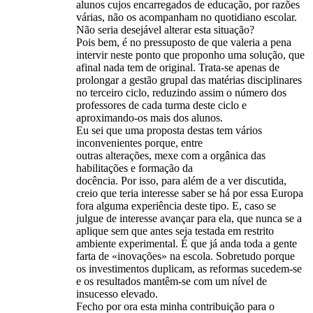
alunos cujos encarregados de educação, por razões
várias, não os acompanham no quotidiano escolar.
Não seria desejável alterar esta situação?
Pois bem, é no pressuposto de que valeria a pena
intervir neste ponto que proponho uma solução, que
afinal nada tem de original. Trata-se apenas de
prolongar a gestão grupal das matérias disciplinares
no terceiro ciclo, reduzindo assim o número dos
professores de cada turma deste ciclo e
aproximando-os mais dos alunos.
Eu sei que uma proposta destas tem vários
inconvenientes porque, entre
outras alterações, mexe com a orgânica das
habilitações e formação da
docência. Por isso, para além de a ver discutida,
creio que teria interesse saber se há por essa Europa
fora alguma experiência deste tipo. E, caso se
julgue de interesse avançar para ela, que nunca se a
aplique sem que antes seja testada em restrito
ambiente experimental. É que já anda toda a gente
farta de «inovações» na escola. Sobretudo porque
os investimentos duplicam, as reformas sucedem-se
e os resultados mantêm-se com um nível de
insucesso elevado.
Fecho por ora esta minha contribuição para o