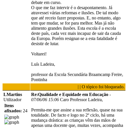
debate em curso.
O que me faz intervir é o desapontamento. Já
atravessei várias reformas e ilusões. De tal modo
que até receio fazer propostas. E, no entanto, algo
tem que mudar, se for para melhor. Mas já não
alimento grandes ilusões. Esta escola é a escola
deste país, cada vez mais incapaz de sair da cauda
da Europa. Porém resignar-se a esta fatalidade é
desistir de lutar.
Voltarei!
Luís Ladeira,
professor da Escola Secundária Braamcamp Freire,
Pontinha
| | O tópico foi bloqueado.
LMartins
Re:Qualidade e Equidade em Educação
-
Utilizador
07/06/06 15:06
Caro Professor Ladeira,
Itens
Permita-me que assine a sua reflexão, quase na sua
afixados:
24
totalidade. De facto e logo no 2º ciclo, há uma
mudança drástica: as crianças vêm das mãos de
apenas uma docente que, muitas vezes, acompanha