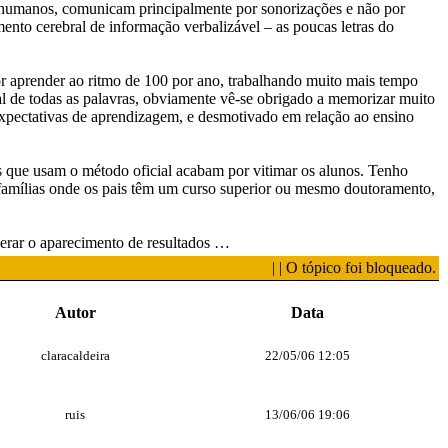
os humanos, comunicam principalmente por sonorizações e não por
ento cerebral de informação verbalizável – as poucas letras do
por aprender ao ritmo de 100 por ano, trabalhando muito mais tempo
al de todas as palavras, obviamente vê-se obrigado a memorizar muito
expectativas de aprendizagem, e desmotivado em relação ao ensino
s que usam o método oficial acabam por vitimar os alunos. Tenho
 famílias onde os pais têm um curso superior ou mesmo doutoramento,
elerar o aparecimento de resultados …
| | O tópico foi bloqueado.
Autor
Data
claracaldeira
22/05/06 12:05
ruis
13/06/06 19:06