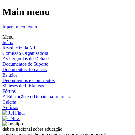
Main menu
Ir para o conteúdo
Menu
Início
Resolução da A.R.
Comissão Organizadora
As Perguntas do Debate
Documentos de Suporte
Documentos Temáticos
Estudos
Depoimentos e Contributos
Sínteses de Iniciativas
Fóruns
A Educação e o Debate na Imprensa
Galeria
Notícias
debate nacional sobre educação
como vamos melhorar a educação nos próximos anos?