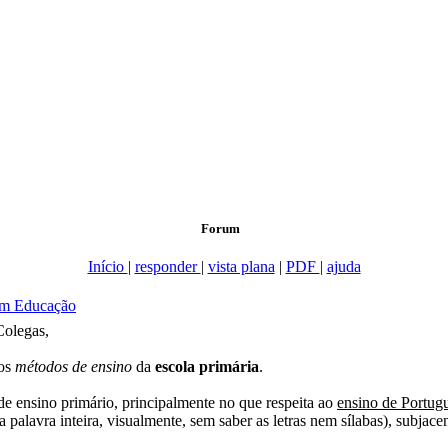
Forum
Início
|
responder
|
vista plana
|
PDF
|
ajuda
em Educação
Colegas,
nos
métodos de ensino
da
escola primária
.
de ensino primário, principalmente no que respeita ao
ensino de Portug
palavra inteira, visualmente, sem saber as letras nem sílabas), subjacen