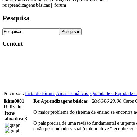
re:aprendizagens básicas | forum
Pesquisa
Content
Percurso ::
Lista do fórum
Áreas Temáticas
Qualidade e Equidade 
ikhm0001
Re:Aprendizagens básicas
-
20/06/06 23:06
Caros 
Utilizador
O maior problema do sistema de ensino se encontra 
Itens
afixados:
3
O país precisa de uma revisão fundamental e urgente 
e não pelo método visual (o aluno deve “reconhecer” a 