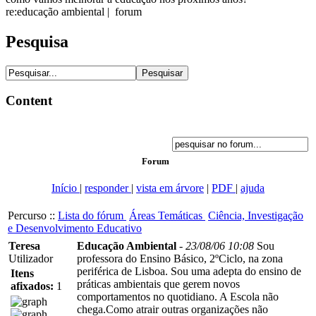
re:educação ambiental | forum
Pesquisa
Content
Forum
Início
|
responder
|
vista em árvore
|
PDF
|
ajuda
Percurso ::
Lista do fórum
Áreas Temáticas
Ciência, Investigação
e Desenvolvimento Educativo
Teresa
Educação Ambiental
-
23/08/06 10:08
Sou
Utilizador
professora do Ensino Básico, 2ºCiclo, na zona
periférica de Lisboa. Sou uma adepta do ensino de
Itens
práticas ambientais que gerem novos
afixados:
1
comportamentos no quotidiano. A Escola não
chega.Como atrair outras organizações não