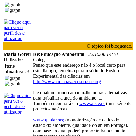
| | O tópico foi bloqueado.
Maria Goreti
Re:Educação Amboental
-
22/10/06 14:10
Utilizador
Colega
Penso que este endereço não é o local certo para
Itens
este diálogo, remeto-a para o sótio do Ensino
afixados:
23
Experimental das ciências em
http://www.ciencias-exp-no-sec.org
De qualquer modo adianto-lhe outras alternativas
para trabalhar a área do ambiente......
Também encontrará em
www.abae.pt
(uma série de
projectos na área).
www.qualar.org
(monotorização de dados do
estado do ambiente, qualidade do ar, em Portugal,
com base no qual poderá propor trabalhos muito