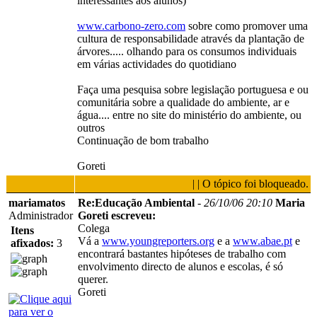
interessantes aos alunos)
www.carbono-zero.com
sobre como promover uma
cultura de responsabilidade através da plantação de
árvores..... olhando para os consumos individuais
em várias actividades do quotidiano
Faça uma pesquisa sobre legislação portuguesa e ou
comunitária sobre a qualidade do ambiente, ar e
água.... entre no site do ministério do ambiente, ou
outros
Continuação de bom trabalho
Goreti
| | O tópico foi bloqueado.
mariamatos
Re:Educação Ambiental
-
26/10/06 20:10
Maria
Administrador
Goreti escreveu:
Colega
Itens
Vá a
www.youngreporters.org
e a
www.abae.pt
e
afixados:
3
encontrará bastantes hipóteses de trabalho com
envolvimento directo de alunos e escolas, é só
querer.
Goreti