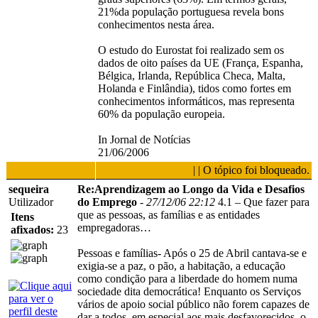
21%da população portuguesa revela bons
conhecimentos nesta área.
O estudo do Eurostat foi realizado sem os
dados de oito países da UE (França, Espanha,
Bélgica, Irlanda, República Checa, Malta,
Holanda e Finlândia), tidos como fortes em
conhecimentos informáticos, mas representa
60% da população europeia.
In Jornal de Notícias
21/06/2006
| | O tópico foi bloqueado.
sequeira
Re:Aprendizagem ao Longo da Vida e Desafios
Utilizador
do Emprego
-
27/12/06 22:12
4.1 – Que fazer para
que as pessoas, as famílias e as entidades
Itens
empregadoras…
afixados:
23
Pessoas e famílias- Após o 25 de Abril cantava-se e
exigia-se a paz, o pão, a habitação, a educação
como condição para a liberdade do homem numa
sociedade dita democrática! Enquanto os Serviços
vários de apoio social público não forem capazes de
dar a todos, em especial aos mais desfavorecidos, o