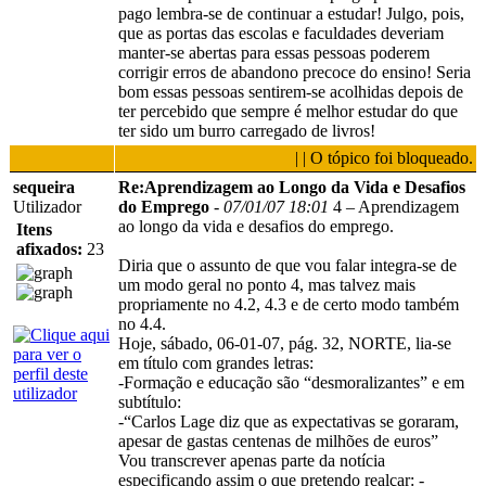
pago lembra-se de continuar a estudar! Julgo, pois,
que as portas das escolas e faculdades deveriam
manter-se abertas para essas pessoas poderem
corrigir erros de abandono precoce do ensino! Seria
bom essas pessoas sentirem-se acolhidas depois de
ter percebido que sempre é melhor estudar do que
ter sido um burro carregado de livros!
| | O tópico foi bloqueado.
sequeira
Re:Aprendizagem ao Longo da Vida e Desafios
Utilizador
do Emprego
-
07/01/07 18:01
4 – Aprendizagem
ao longo da vida e desafios do emprego.
Itens
afixados:
23
Diria que o assunto de que vou falar integra-se de
um modo geral no ponto 4, mas talvez mais
propriamente no 4.2, 4.3 e de certo modo também
no 4.4.
Hoje, sábado, 06-01-07, pág. 32, NORTE, lia-se
em título com grandes letras:
-Formação e educação são “desmoralizantes” e em
subtítulo:
-“Carlos Lage diz que as expectativas se goraram,
apesar de gastas centenas de milhões de euros”
Vou transcrever apenas parte da notícia
especificando assim o que pretendo realçar: -