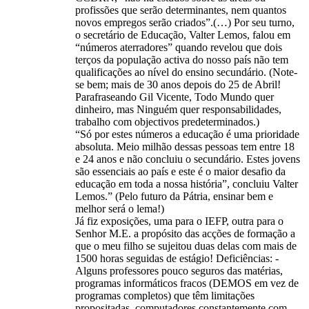
profissões que serão determinantes, nem quantos
novos empregos serão criados”.(…) Por seu turno,
o secretário de Educação, Valter Lemos, falou em
“números aterradores” quando revelou que dois
terços da população activa do nosso país não tem
qualificações ao nível do ensino secundário. (Note-
se bem; mais de 30 anos depois do 25 de Abril!
Parafraseando Gil Vicente, Todo Mundo quer
dinheiro, mas Ninguém quer responsabilidades,
trabalho com objectivos predeterminados.)
“Só por estes números a educação é uma prioridade
absoluta. Meio milhão dessas pessoas tem entre 18
e 24 anos e não concluiu o secundário. Estes jovens
são essenciais ao país e este é o maior desafio da
educação em toda a nossa história”, concluiu Valter
Lemos.” (Pelo futuro da Pátria, ensinar bem e
melhor será o lema!)
Já fiz exposições, uma para o IEFP, outra para o
Senhor M.E. a propósito das acções de formação a
que o meu filho se sujeitou duas delas com mais de
1500 horas seguidas de estágio! Deficiências: -
Alguns professores pouco seguros das matérias,
programas informáticos fracos (DEMOS em vez de
programas completos) que têm limitações
propositadas, computadores constantemente com