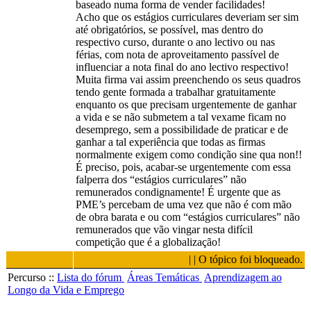
baseado numa forma de vender facilidades!
Acho que os estágios curriculares deveriam ser sim
até obrigatórios, se possível, mas dentro do
respectivo curso, durante o ano lectivo ou nas
férias, com nota de aproveitamento passível de
influenciar a nota final do ano lectivo respectivo!
Muita firma vai assim preenchendo os seus quadros
tendo gente formada a trabalhar gratuitamente
enquanto os que precisam urgentemente de ganhar
a vida e se não submetem a tal vexame ficam no
desemprego, sem a possibilidade de praticar e de
ganhar a tal experiência que todas as firmas
normalmente exigem como condição sine qua non!!
É preciso, pois, acabar-se urgentemente com essa
falperra dos “estágios curriculares” não
remunerados condignamente! É urgente que as
PME’s percebam de uma vez que não é com mão
de obra barata e ou com “estágios curriculares” não
remunerados que vão vingar nesta difícil
competição que é a globalização!
| | O tópico foi bloqueado.
Percurso ::
Lista do fórum
Áreas Temáticas
Aprendizagem ao
Longo da Vida e Emprego