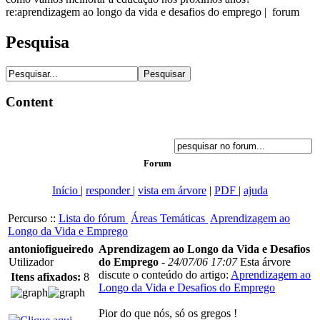
re:aprendizagem ao longo da vida e desafios do emprego | forum
Pesquisa
Content
Forum
Início
|
responder
|
vista em árvore
|
PDF
|
ajuda
Percurso ::
Lista do fórum
Áreas Temáticas
Aprendizagem ao
Longo da Vida e Emprego
antoniofigueiredo
Aprendizagem ao Longo da Vida e Desafios
Utilizador
do Emprego
-
24/07/06 17:07
Esta árvore
discute o conteúdo do artigo:
Aprendizagem ao
Itens afixados:
8
Longo da Vida e Desafios do Emprego
Pior do que nós, só os gregos !