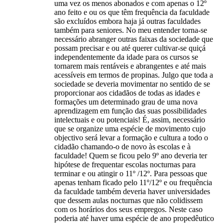
uma vez os menos abonados e com apenas o 12º
ano feito e ou os que têm frequência da faculdade
são excluídos embora haja já outras faculdades
também para seniores. No meu entender torna-se
necessário abranger outras faixas da sociedade que
possam precisar e ou até querer cultivar-se quiçá
independentemente da idade para os cursos se
tornarem mais rentáveis e abrangentes e até mais
acessíveis em termos de propinas. Julgo que toda a
sociedade se deveria movimentar no sentido de se
proporcionar aos cidadãos de todas as idades e
formações um determinado grau de uma nova
aprendizagem em função das suas possibilidades
intelectuais e ou potenciais! É, assim, necessário
que se organize uma espécie de movimento cujo
objectivo será levar a formação e cultura a todo o
cidadão chamando-o de novo às escolas e à
faculdade! Quem se ficou pelo 9º ano deveria ter
hipótese de frequentar escolas nocturnas para
terminar e ou atingir o 11º /12º. Para pessoas que
apenas tenham ficado pelo 11º/12º e ou frequência
da faculdade também deveria haver universidades
que dessem aulas nocturnas que não colidissem
com os horários dos seus empregos. Neste caso
poderia até haver uma espécie de ano propedêutico