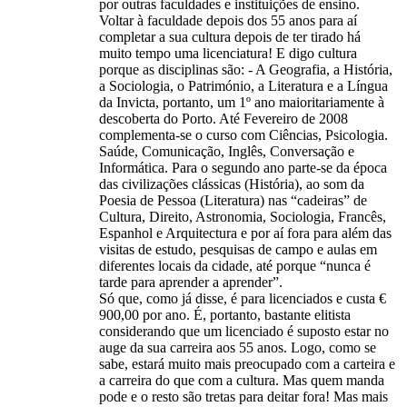
por outras faculdades e instituições de ensino.
Voltar à faculdade depois dos 55 anos para aí
completar a sua cultura depois de ter tirado há
muito tempo uma licenciatura! E digo cultura
porque as disciplinas são: - A Geografia, a História,
a Sociologia, o Património, a Literatura e a Língua
da Invicta, portanto, um 1º ano maioritariamente à
descoberta do Porto. Até Fevereiro de 2008
complementa-se o curso com Ciências, Psicologia.
Saúde, Comunicação, Inglês, Conversação e
Informática. Para o segundo ano parte-se da época
das civilizações clássicas (História), ao som da
Poesia de Pessoa (Literatura) nas “cadeiras” de
Cultura, Direito, Astronomia, Sociologia, Francês,
Espanhol e Arquitectura e por aí fora para além das
visitas de estudo, pesquisas de campo e aulas em
diferentes locais da cidade, até porque “nunca é
tarde para aprender a aprender”.
Só que, como já disse, é para licenciados e custa €
900,00 por ano. É, portanto, bastante elitista
considerando que um licenciado é suposto estar no
auge da sua carreira aos 55 anos. Logo, como se
sabe, estará muito mais preocupado com a carteira e
a carreira do que com a cultura. Mas quem manda
pode e o resto são tretas para deitar fora! Mas mais