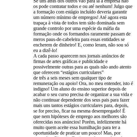
Se uns atrás dos outros vão para lá a empresa não
os pode contratar todos e ou até nenhum! Julgo que
a formação com estágio incluído deveria garantir
um número mínimo de empregos! Até agora esta
trapaça à vista de todos tem sido dominada sem
grande controlo por uma espécie da máfia da
formação onde os formandos raramente passam de
meros paus-de-cabeleira para essas entidades se
encherem de dinheiro! E, como leram, não sou só
eu a dizê-lo!
A cada passo aparecem nos jornais anúncios de
firmas de artes gráficas e publicidade e
possivelmente outras para as quais não ando atento
que oferecem “estágios curriculares”
de três a seis meses sem qualquer tipo de
remuneração ou apoio! Ora, no meu entender, isto é
indigno! Um aluno do ensino superior depois de
acabar o seu curso precisa de organizar a sua vida e
não continuar dependente dos seus pais para fazer
mais uns tantos estágios curriculares para, depois,
se for preciso, ficar na mesma desempregado! É
que nem hipóteses de emprego aos melhores são
oferecidas nos anúncios! Porém, infelizmente há
muito quem aceite essa humilhação para ter a
oportunidade de praticar um pouco! Mas, por