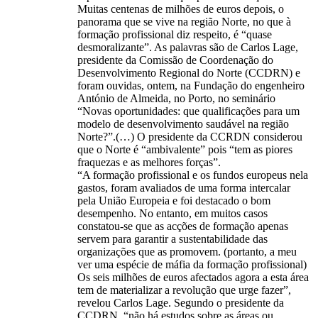
Muitas centenas de milhões de euros depois, o
panorama que se vive na região Norte, no que à
formação profissional diz respeito, é “quase
desmoralizante”. As palavras são de Carlos Lage,
presidente da Comissão de Coordenação do
Desenvolvimento Regional do Norte (CCDRN) e
foram ouvidas, ontem, na Fundação do engenheiro
António de Almeida, no Porto, no seminário
“Novas oportunidades: que qualificações para um
modelo de desenvolvimento saudável na região
Norte?”.(…) O presidente da CCRDN considerou
que o Norte é “ambivalente” pois “tem as piores
fraquezas e as melhores forças”.
“A formação profissional e os fundos europeus nela
gastos, foram avaliados de uma forma intercalar
pela União Europeia e foi destacado o bom
desempenho. No entanto, em muitos casos
constatou-se que as acções de formação apenas
servem para garantir a sustentabilidade das
organizações que as promovem. (portanto, a meu
ver uma espécie de máfia da formação profissional)
Os seis milhões de euros afectados agora a esta área
tem de materializar a revolução que urge fazer”,
revelou Carlos Lage. Segundo o presidente da
CCDRN, “não há estudos sobre as áreas ou