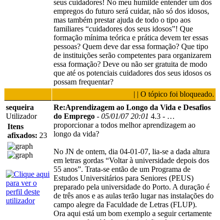
seus cuidadores! No meu humilde entender um dos
empregos do futuro será cuidar, não só dos idosos,
mas também prestar ajuda de todo o tipo aos
familiares “cuidadores dos seus idosos”! Que
formação mínima teórica e prática devem ter essas
pessoas? Quem deve dar essa formação? Que tipo
de instituições serão competentes para organizarem
essa formação? Deve ou não ser gratuita de modo
que até os potenciais cuidadores dos seus idosos os
possam frequentar?
| | O tópico foi bloqueado.
sequeira
Re:Aprendizagem ao Longo da Vida e Desafios
Utilizador
do Emprego
-
05/01/07 20:01
4.3 - …
proporcionar a todos melhor aprendizagem ao
Itens
longo da vida?
afixados:
23
No JN de ontem, dia 04-01-07, lia-se a dada altura
em letras gordas “Voltar à universidade depois dos
55 anos”. Trata-se então de um Programa de
Estudos Universitários para Seniores (PEUS)
preparado pela universidade do Porto. A duração é
de três anos e as aulas terão lugar nas instalações do
campo alegre da Faculdade de Letras (FLUP).
Ora aqui está um bom exemplo a seguir certamente