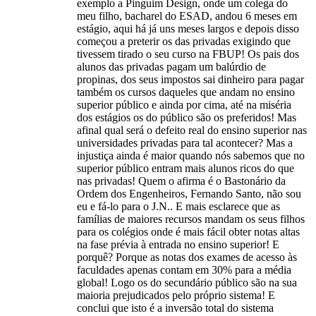
exemplo a Pinguim Design, onde um colega do
meu filho, bacharel do ESAD, andou 6 meses em
estágio, aqui há já uns meses largos e depois disso
começou a preterir os das privadas exigindo que
tivessem tirado o seu curso na FBUP! Os pais dos
alunos das privadas pagam um balúrdio de
propinas, dos seus impostos sai dinheiro para pagar
também os cursos daqueles que andam no ensino
superior público e ainda por cima, até na miséria
dos estágios os do público são os preferidos! Mas
afinal qual será o defeito real do ensino superior nas
universidades privadas para tal acontecer? Mas a
injustiça ainda é maior quando nós sabemos que no
superior público entram mais alunos ricos do que
nas privadas! Quem o afirma é o Bastonário da
Ordem dos Engenheiros, Fernando Santo, não sou
eu e fá-lo para o J.N.. E mais esclarece que as
famílias de maiores recursos mandam os seus filhos
para os colégios onde é mais fácil obter notas altas
na fase prévia à entrada no ensino superior! E
porquê? Porque as notas dos exames de acesso às
faculdades apenas contam em 30% para a média
global! Logo os do secundário público são na sua
maioria prejudicados pelo próprio sistema! E
conclui que isto é a inversão total do sistema