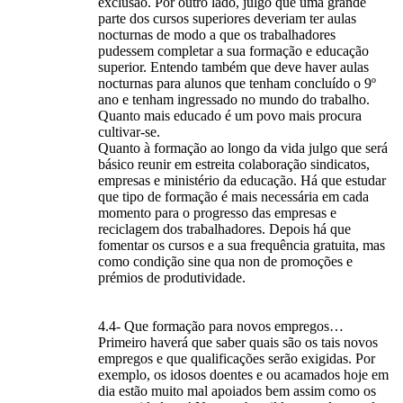
exclusão. Por outro lado, julgo que uma grande
parte dos cursos superiores deveriam ter aulas
nocturnas de modo a que os trabalhadores
pudessem completar a sua formação e educação
superior. Entendo também que deve haver aulas
nocturnas para alunos que tenham concluído o 9º
ano e tenham ingressado no mundo do trabalho.
Quanto mais educado é um povo mais procura
cultivar-se.
Quanto à formação ao longo da vida julgo que será
básico reunir em estreita colaboração sindicatos,
empresas e ministério da educação. Há que estudar
que tipo de formação é mais necessária em cada
momento para o progresso das empresas e
reciclagem dos trabalhadores. Depois há que
fomentar os cursos e a sua frequência gratuita, mas
como condição sine qua non de promoções e
prémios de produtividade.
4.4- Que formação para novos empregos…
Primeiro haverá que saber quais são os tais novos
empregos e que qualificações serão exigidas. Por
exemplo, os idosos doentes e ou acamados hoje em
dia estão muito mal apoiados bem assim como os