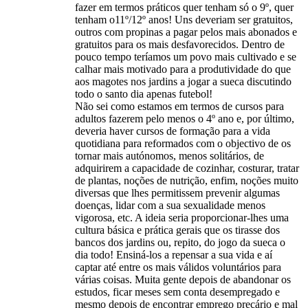
fazer em termos práticos quer tenham só o 9º, quer
tenham o11º/12º anos! Uns deveriam ser gratuitos,
outros com propinas a pagar pelos mais abonados e
gratuitos para os mais desfavorecidos. Dentro de
pouco tempo teríamos um povo mais cultivado e se
calhar mais motivado para a produtividade do que
aos magotes nos jardins a jogar a sueca discutindo
todo o santo dia apenas futebol!
Não sei como estamos em termos de cursos para
adultos fazerem pelo menos o 4º ano e, por último,
deveria haver cursos de formação para a vida
quotidiana para reformados com o objectivo de os
tornar mais autónomos, menos solitários, de
adquirirem a capacidade de cozinhar, costurar, tratar
de plantas, noções de nutrição, enfim, noções muito
diversas que lhes permitissem prevenir algumas
doenças, lidar com a sua sexualidade menos
vigorosa, etc. A ideia seria proporcionar-lhes uma
cultura básica e prática gerais que os tirasse dos
bancos dos jardins ou, repito, do jogo da sueca o
dia todo! Ensiná-los a repensar a sua vida e aí
captar até entre os mais válidos voluntários para
várias coisas. Muita gente depois de abandonar os
estudos, ficar meses sem conta desempregado e
mesmo depois de encontrar emprego precário e mal