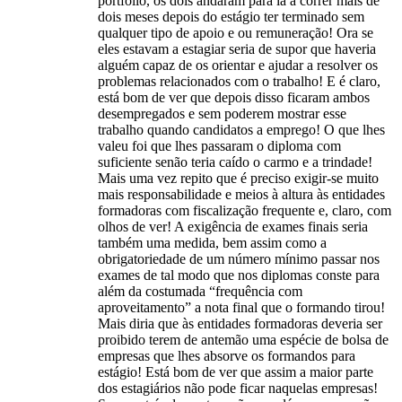
portfolio, os dois andaram para lá a correr mais de
dois meses depois do estágio ter terminado sem
qualquer tipo de apoio e ou remuneração! Ora se
eles estavam a estagiar seria de supor que haveria
alguém capaz de os orientar e ajudar a resolver os
problemas relacionados com o trabalho! E é claro,
está bom de ver que depois disso ficaram ambos
desempregados e sem poderem mostrar esse
trabalho quando candidatos a emprego! O que lhes
valeu foi que lhes passaram o diploma com
suficiente senão teria caído o carmo e a trindade!
Mais uma vez repito que é preciso exigir-se muito
mais responsabilidade e meios à altura às entidades
formadoras com fiscalização frequente e, claro, com
olhos de ver! A exigência de exames finais seria
também uma medida, bem assim como a
obrigatoriedade de um número mínimo passar nos
exames de tal modo que nos diplomas conste para
além da costumada “frequência com
aproveitamento” a nota final que o formando tirou!
Mais diria que às entidades formadoras deveria ser
proibido terem de antemão uma espécie de bolsa de
empresas que lhes absorve os formandos para
estágio! Está bom de ver que assim a maior parte
dos estagiários não pode ficar naquelas empresas!