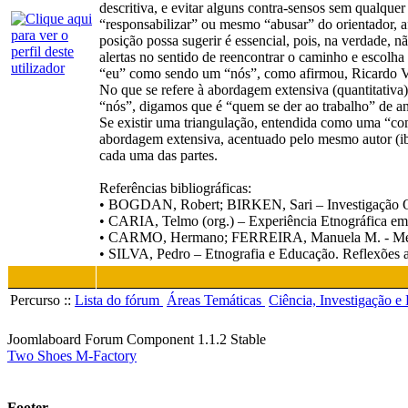
descritiva, e evitar alguns contra-sensos sem qualqu
“responsabilizar” ou mesmo “abusar” do orientador, 
posição possa sugerir é essencial, pois, na verdade, 
alertas no sentido de reencontrar o caminho e escolha
“eu” como sendo um “nós”, como afirmou, Ricardo Vie
No que se refere à abordagem extensiva (quantitativa)
“nós”, digamos que é “quem se der ao trabalho” de ana
Se existir uma triangulação, entendida como uma “co
abordagem extensiva, acentuado pelo mesmo autor (i
cada uma das partes.
Referências bibliográficas:
• BOGDAN, Robert; BIRKEN, Sari – Investigação Qua
• CARIA, Telmo (org.) – Experiência Etnográfica em 
• CARMO, Hermano; FERREIRA, Manuela M. - Metodol
• SILVA, Pedro – Etnografia e Educação. Reflexões a
Percurso ::
Lista do fórum
Áreas Temáticas
Ciência, Investigação 
Joomlaboard Forum Component 1.1.2 Stable
Two Shoes M-Factory
Footer