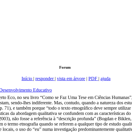
Forum
Início
|
responder
|
vista em árvore
|
PDF
|
ajuda
e Desenvolvimento Educativo
to Eco, no seu livro “Como se Faz Uma Tese em Ciências Humanas”, 
estam, sendo-lhes indiferente. Mas, contudo, quando a natureza dos est
p. 71), e também porque “todo o texto etnográfico deve sempre utilizar 
sticas da abordagem qualitativa se confundem com as características d
2003), não fosse a referência à “descrição profunda” (Bogdan e Biklen,
am o termo etnografia quando se referem a qualquer tipo de estudo qual
 locais, o uso do “eu” numa investigação predominantemente qualitativa