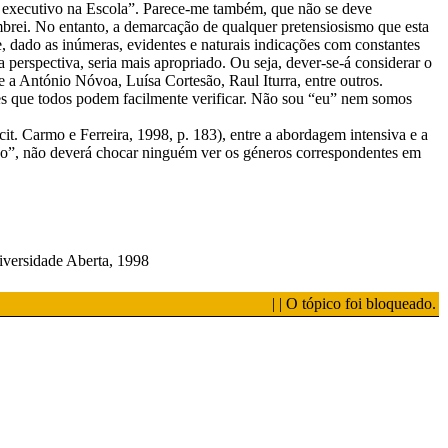
ho executivo na Escola”. Parece-me também, que não se deve
brei. No entanto, a demarcação de qualquer pretensiosismo que esta
e, dado as inúmeras, evidentes e naturais indicações com constantes
 perspectiva, seria mais apropriado. Ou seja, dever-se-á considerar o
 António Nóvoa, Luísa Cortesão, Raul Iturra, entre outros.
ções que todos podem facilmente verificar. Não sou “eu” nem somos
. Carmo e Ferreira, 1998, p. 183), entre a abordagem intensiva e a
do”, não deverá chocar ninguém ver os géneros correspondentes em
versidade Aberta, 1998
| | O tópico foi bloqueado.