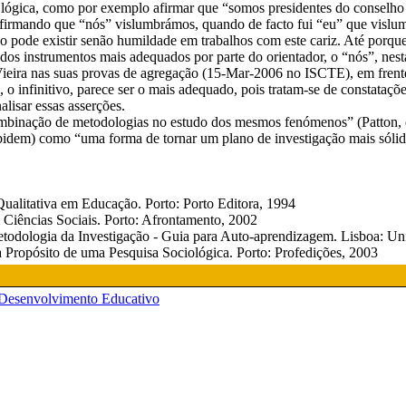
er lógica, como por exemplo afirmar que “somos presidentes do consel
afirmando que “nós” vislumbrámos, quando de facto fui “eu” que vislum
não pode existir senão humildade em trabalhos com este cariz. Até porqu
 dos instrumentos mais adequados por parte do orientador, o “nós”, nesta
ira nas suas provas de agregação (15-Mar-2006 no ISCTE), em frente a
, o infinitivo, parece ser o mais adequado, pois tratam-se de constata
lisar essas asserções.
mbinação de metodologias no estudo dos mesmos fenómenos” (Patton, cit
bidem) como “uma forma de tornar um plano de investigação mais sóli
litativa em Educação. Porto: Porto Editora, 1994
Ciências Sociais. Porto: Afrontamento, 2002
ogia da Investigação - Guia para Auto-aprendizagem. Lisboa: Uni
 Propósito de uma Pesquisa Sociológica. Porto: Profedições, 2003
e Desenvolvimento Educativo