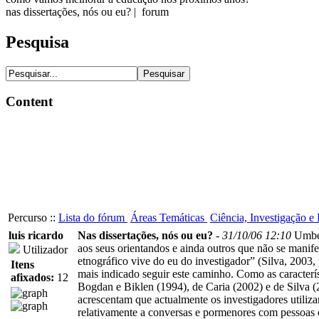
nas dissertações, nós ou eu? | forum
Pesquisa
Content
Percurso ::
Lista do fórum
Áreas Temáticas
Ciência, Investigação 
luis ricardo
Nas dissertações, nós ou eu?
-
31/10/06 12:10
Umber
aos seus orientandos e ainda outros que não se manif
Utilizador
etnográfico vive do eu do investigador” (Silva, 2003, 
Itens
mais indicado seguir este caminho. Como as caracterí
afixados:
12
Bogdan e Biklen (1994), de Caria (2002) e de Silva (
acrescentam que actualmente os investigadores utiliz
relativamente a conversas e pormenores com pessoas e