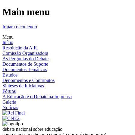
Main menu
Ir para o conteúdo
Menu
Início
Resolução da A.R.
Comissão Organizadora
As Perguntas do Debate
Documentos de Suporte
Documentos Temáticos
Estudos
Depoimentos e Contributos
Sínteses de Iniciativas
Fóruns
A Educação e o Debate na Imprensa
Galeria
Notícias
debate nacional sobre educação
como vamos melhorar a educação nos próximos anos?