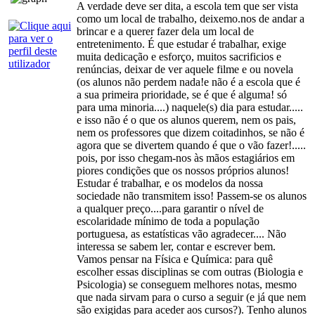
A verdade deve ser dita, a escola tem que ser vista
como um local de trabalho, deixemo.nos de andar a
brincar e a querer fazer dela um local de
entretenimento. É que estudar é trabalhar, exige
muita dedicação e esforço, muitos sacrificios e
renúncias, deixar de ver aquele filme e ou novela
(os alunos não perdem nada!e não é a escola que é
a sua primeira prioridade, se é que é alguma! só
para uma minoria....) naquele(s) dia para estudar.....
e isso não é o que os alunos querem, nem os pais,
nem os professores que dizem coitadinhos, se não é
agora que se divertem quando é que o vão fazer!.....
pois, por isso chegam-nos às mãos estagiários em
piores condições que os nossos próprios alunos!
Estudar é trabalhar, e os modelos da nossa
sociedade não transmitem isso! Passem-se os alunos
a qualquer preço....para garantir o nível de
escolaridade mínimo de toda a população
portuguesa, as estatísticas vão agradecer.... Não
interessa se sabem ler, contar e escrever bem.
Vamos pensar na Física e Química: para quê
escolher essas disciplinas se com outras (Biologia e
Psicologia) se conseguem melhores notas, mesmo
que nada sirvam para o curso a seguir (e já que nem
são exigidas para aceder aos cursos?). Tenho alunos