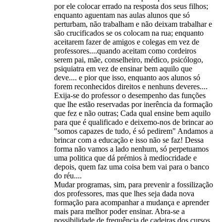
por ele colocar errado na resposta dos seus filhos;
enquanto aguentam nas aulas alunos que só
perturbam, não trabalham e não deixam trabalhar e
são crucificados se os colocam na rua; enquanto
aceitarem fazer de amigos e colegas em vez de
professores....quando aceitam como cordeiros
serem pai, mãe, conselheiro, médico, psicólogo,
psiquiatra em vez de ensinar bem aquilo que
deve.... e pior que isso, enquanto aos alunos só
forem reconhecidos direitos e nenhuns deveres....
Exija-se do professor o desempenho das funções
que lhe estão reservadas por inerência da formação
que fez e não outras; Cada qual ensine bem aquilo
para que é qualificado e deixemo-nos de brincar ao
"somos capazes de tudo, é só pedirem" Andamos a
brincar com a educação e isso não se faz! Dessa
forma não vamos a lado nenhum, só perpetuamos
uma politica que dá prémios à mediocridade e
depois, quem faz uma coisa bem vai para o banco
do réu....
Mudar programas, sim, para prevenir a fossilização
dos professores, mas que lhes seja dada nova
formação para acompanhar a mudança e aprender
mais para melhor poder ensinar. Abra-se a
possibilidade de frequência de cadeiras dos cursos