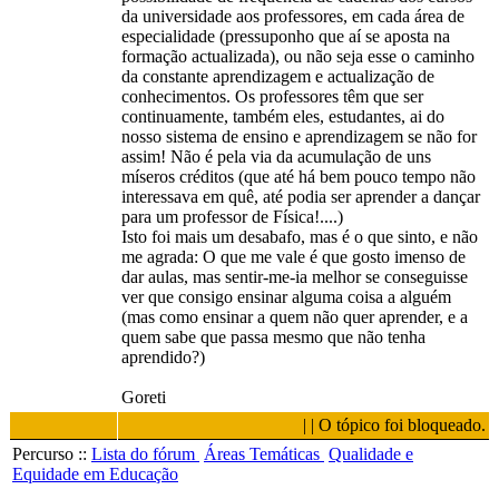
da universidade aos professores, em cada área de
especialidade (pressuponho que aí se aposta na
formação actualizada), ou não seja esse o caminho
da constante aprendizagem e actualização de
conhecimentos. Os professores têm que ser
continuamente, também eles, estudantes, ai do
nosso sistema de ensino e aprendizagem se não for
assim! Não é pela via da acumulação de uns
míseros créditos (que até há bem pouco tempo não
interessava em quê, até podia ser aprender a dançar
para um professor de Física!....)
Isto foi mais um desabafo, mas é o que sinto, e não
me agrada: O que me vale é que gosto imenso de
dar aulas, mas sentir-me-ia melhor se conseguisse
ver que consigo ensinar alguma coisa a alguém
(mas como ensinar a quem não quer aprender, e a
quem sabe que passa mesmo que não tenha
aprendido?)
Goreti
| | O tópico foi bloqueado.
Percurso ::
Lista do fórum
Áreas Temáticas
Qualidade e
Equidade em Educação