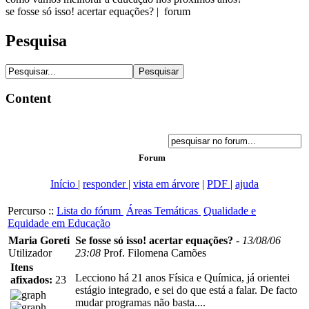
se fosse só isso! acertar equações? | forum
Pesquisa
Content
Forum
Início
|
responder
|
vista em árvore
|
PDF
|
ajuda
Percurso ::
Lista do fórum
Áreas Temáticas
Qualidade e
Equidade em Educação
Maria Goreti
Se fosse só isso! acertar equações?
-
13/08/06
Utilizador
23:08
Prof. Filomena Camões
Itens
Lecciono há 21 anos Física e Química, já orientei
afixados:
23
estágio integrado, e sei do que está a falar. De facto
mudar programas não basta....