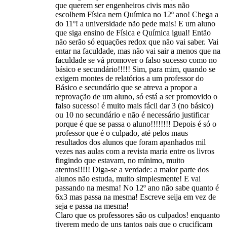
que querem ser engenheiros civis mas não
escolhem Física nem Química no 12º ano! Chega a
do 11º! a universidade não pede mais! E um aluno
que siga ensino de Física e Química igual! Então
não serão só equações redox que não vai saber. Vai
entar na faculdade, mas não vai sair a menos que na
faculdade se vá promover o falso sucesso como no
básico e secundário!!!!! Sim, para mim, quando se
exigem montes de relatórios a um professor do
Básico e secundário que se atreva a propor a
reprovação de um aluno, só está a ser promovido o
falso sucesso! é muito mais fácil dar 3 (no básico)
ou 10 no secundário e não é necessário justificar
porque é que se passa o aluno!!!!!!!! Depois é só o
professor que é o culpado, até pelos maus
resultados dos alunos que foram apanhados mil
vezes nas aulas com a revista maria entre os livros
fingindo que estavam, no mínimo, muito
atentos!!!!! Diga-se a verdade: a maior parte dos
alunos não estuda, muito simplesmente! E vai
passando na mesma! No 12º ano não sabe quanto é
6x3 mas passa na mesma! Escreve seija em vez de
seja e passa na mesma!
Claro que os professores são os culpados! enquanto
tiverem medo de uns tantos pais que o crucificam