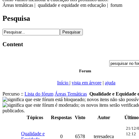
Áreas temáticas | qualidade e equidade em educação | forum
Pesquisa
Content
Forum
Início
|
vista em árvore
|
ajuda
Percurso ::
Lista do fórum
Áreas Temáticas
Qualidade e Equidade
Tópicos
Respostas
Visto
Autor
Último
21/12/
Qualidade e
12:12
0
6578
teresadeca