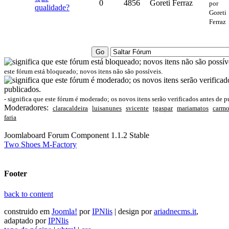
0
4856
Goreti Ferraz
por
qualidade?
Goreti
Ferraz
este fórum está bloqueado; novos itens não são possíveis.
- significa que este fórum é moderado; os novos itens serão verificados antes de p
Moderadores:
claracaldeira
luisanunes
svicente
tgaspar
mariamatos
carmo
faria
Joomlaboard Forum Component 1.1.2 Stable
Two Shoes M-Factory
Footer
back to content
construido em
Joomla!
por
IPNlis
| design por
ariadnecms.it
,
adaptado por
IPNlis