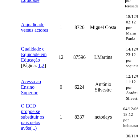
Equidade
por
teresad
18/12/
02:12
A qualidade
1
8726
Miguel Costa
por
versus actores
Maria
Paula
Qualidade e
14/12/
Equidade em
23:12
12
87596
LMartins
Educação
por
[Página:
1
,
2
]
sequei
12/12/
Acesso ao
11:12
António
Ensino
0
6224
por
Silvestre
Superior
Antóni
Silvest
O ECD
04/12/0
propõe-se
18:12
substituir os
1
8337
netodays
por
pais pelos
helenaso
avôs(...)
30/11/