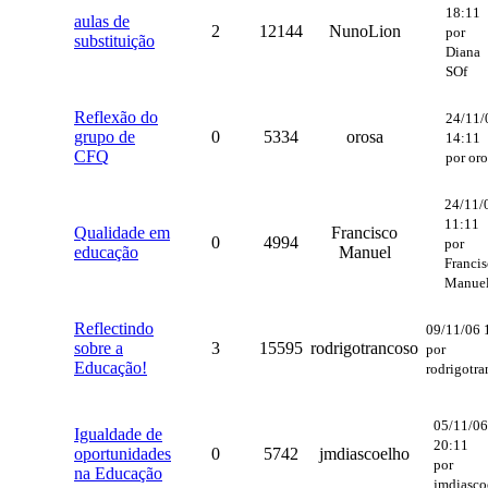
18:11
aulas de
2
12144
NunoLion
por
substituição
Diana
SOf
Reflexão do
24/11/
grupo de
0
5334
orosa
14:11
CFQ
por oro
24/11/
11:11
Qualidade em
Francisco
0
4994
por
educação
Manuel
Franci
Manue
Reflectindo
09/11/06 
sobre a
3
15595
rodrigotrancoso
por
Educação!
rodrigotr
05/11/06
Igualdade de
20:11
oportunidades
0
5742
jmdiascoelho
por
na Educação
jmdiasco