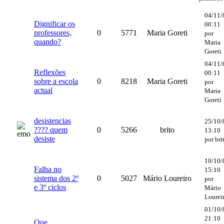
04/11/
Dignificar os
00:11
professores,
0
5771
Maria Goreti
por
quando?
Maria
Goreti
04/11/
Reflexões
00:11
sobre a escola
0
8218
Maria Goreti
por
actual
Maria
Goreti
desistencias
25/10/
???? quem
0
5266
brito
13:10
desiste
por bri
10/10/
Falha no
15:10
sistema dos 2º
0
5027
Mário Loureiro
por
e 3º ciclos
Mário
Lourei
01/10/
21:10
Que