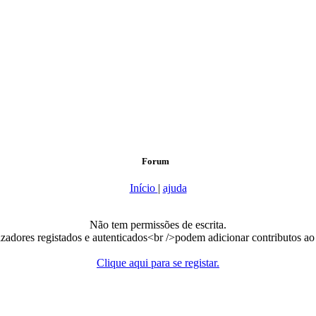
Forum
Início
|
ajuda
Não tem permissões de escrita.
lizadores registados e autenticados<br />podem adicionar contributos ao
Clique aqui para se registar.