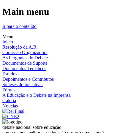
Main menu
Ir para o conteúdo
Menu
Início
Resolução da A.R.
Comissão Organizadora
As Perguntas do Debate
Documentos de Suporte
Documentos Temáticos
Estudos
Depoimentos e Contributos
Sínteses de Iniciativas
Fóruns
A Educação e o Debate na Imprensa
Galeria
Notícias
debate nacional sobre educação
como vamos melhorar a educação nos próximos anos?