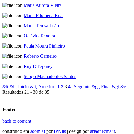
Maria Aurora Vieira
Maria Filomena Rua
Maria Teresa Leão
Octávio Teixeira
Paula Moura Pinheiro
Roberto Carneiro
Ruy D'Espiney
Sérgio Machado dos Santos
&lt;&lt; Início
&lt; Anterior |
1
2
3
4
| Seguinte &gt;
Final &gt;&gt;
Resultados 21 - 30 de 35
Footer
back to content
construido em
Joomla!
por
IPNlis
| design por
ariadnecms.it
,