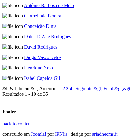
António Barbosa de Melo
Carmelinda Pereira
Conceição Dinis
Dalila D'Alte Rodrigues
David Rodrigues
Diogo Vasconcelos
Henrique Neto
Isabel Capeloa Gil
&lt;&lt; Início
&lt; Anterior |
1
2
3
4
| Seguinte &gt;
Final &gt;&gt;
Resultados 1 - 10 de 35
Footer
back to content
construido em
Joomla!
por
IPNlis
| design por
ariadnecms.it
,