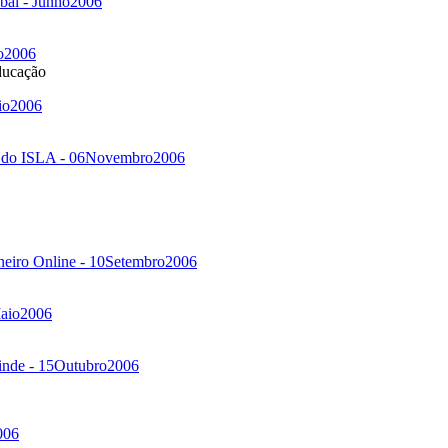
túbal - Junho2006
ro2006
ducação
aio2006
al do ISLA - 06Novembro2006
aneiro Online - 10Setembro2006
Maio2006
sinde - 15Outubro2006
006