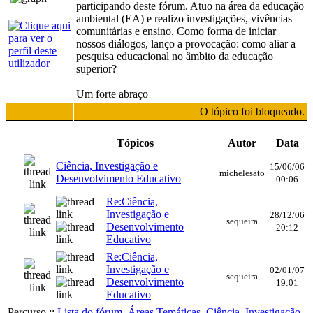
participando deste fórum. Atuo na área da educação
ambiental (EA) e realizo investigações, vivências
comunitárias e ensino. Como forma de iniciar
nossos diálogos, lanço a provocação: como aliar a
pesquisa educacional no âmbito da educação
superior?
Um forte abraço
| | O tópico foi bloqueado.
Tópicos
Autor
Data
Ciência, Investigação e
15/06/06
michelesato
Desenvolvimento Educativo
00:06
Re:Ciência,
Investigação e
28/12/06
sequeira
Desenvolvimento
20:12
Educativo
Re:Ciência,
Investigação e
02/01/07
sequeira
Desenvolvimento
19:01
Educativo
Percurso ::
Lista do fórum
Áreas Temáticas
Ciência, Investigação