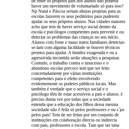
de entre os próprios pais dos alunos não poderia
haver um movimento de voluntariado só para isso?
Np Natal e Páscoa seriam alturas proprias para as
escolas fazerem os seus peditórios para puderem
ajudar os seus próprios alunos. Nas cidades maiores
acho que tem de haver serviço social dentro da
escola e psicólogos competentes para prevenir e ou
detectar os problemas das crianças no seu início.
Alunos com fome e maus tratos familiares detetctar-
se-íam com alguma facilidade se houver técnicos
prontos para ajudar. A timidez exagerada e ou a
agressivida incontida serão situações a pesquisar.
Contudo, o trabalho contra o insucesso e o
abandono escolar precoce tem que ser feito
concertadamente por várias instituições
competentes para o efeito envolvendo
evidentemente os poderes públicos locais. Mas
também é verdade que o serviço social e o
psicólogo têm de estar acessíveis a pais e alunos. è
preciso duma vez por todas que a sociedade
entenda que a educação dos filhos dessa mesma
sociedade não é feita só pelos professores e ou s´po
pelos pais! Tem de ser feitas por um conjunto de
instituições em colaboração directa ou indirecta
com pais, professores e escola. Tam que ser uma