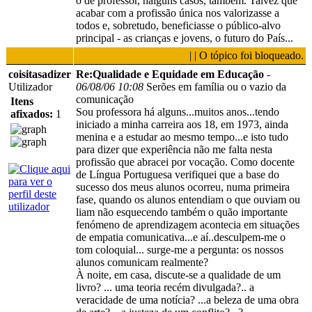
o de professor, nalguns casos, também. Talvez que
acabar com a profissão única nos valorizasse a
todos e, sobretudo, beneficiasse o público-alvo
principal - as crianças e jovens, o futuro do País...
| | O tópico foi bloqueado.
coisitasadizer
Re:Qualidade e Equidade em Educação
-
Utilizador
06/08/06 10:08
Serões em família ou o vazio da
comunicação
Itens
Sou professora há alguns...muitos anos...tendo
afixados:
1
iniciado a minha carreira aos 18, em 1973, ainda
menina e a estudar ao mesmo tempo...e isto tudo
para dizer que experiência não me falta nesta
profissão que abracei por vocação. Como docente
de Língua Portuguesa verifiquei que a base do
sucesso dos meus alunos ocorreu, numa primeira
fase, quando os alunos entendiam o que ouviam ou
liam não esquecendo também o quão importante
fenómeno de aprendizagem acontecia em situações
de empatia comunicativa...e aí..desculpem-me o
tom coloquial... surge-me a pergunta: os nossos
alunos comunicam realmente?
À noite, em casa, discute-se a qualidade de um
livro? ... uma teoria recém divulgada?.. a
veracidade de uma notícia? ...a beleza de uma obra