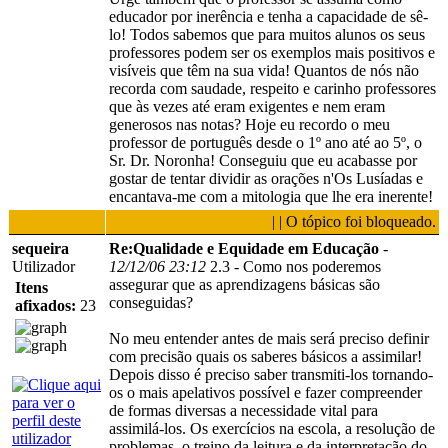
educador por inerência e tenha a capacidade de sê-
lo! Todos sabemos que para muitos alunos os seus
professores podem ser os exemplos mais positivos e
visíveis que têm na sua vida! Quantos de nós não
recorda com saudade, respeito e carinho professores
que às vezes até eram exigentes e nem eram
generosos nas notas? Hoje eu recordo o meu
professor de português desde o 1º ano até ao 5º, o
Sr. Dr. Noronha! Conseguiu que eu acabasse por
gostar de tentar dividir as orações n'Os Lusíadas e
encantava-me com a mitologia que lhe era inerente!
| | O tópico foi bloqueado.
sequeira
Re:Qualidade e Equidade em Educação
-
Utilizador
12/12/06 23:12
2.3 - Como nos poderemos
assegurar que as aprendizagens básicas são
Itens
conseguidas?
afixados:
23
No meu entender antes de mais será preciso definir
com precisão quais os saberes básicos a assimilar!
Depois disso é preciso saber transmiti-los tornando-
os o mais apelativos possível e fazer compreender
de formas diversas a necessidade vital para
assimilá-los. Os exercícios na escola, a resolução de
problemas, o treino da leitura e da interpretação do