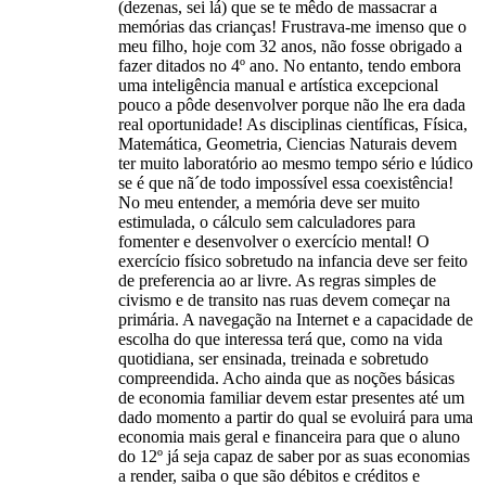
(dezenas, sei lá) que se te mêdo de massacrar a
memórias das crianças! Frustrava-me imenso que o
meu filho, hoje com 32 anos, não fosse obrigado a
fazer ditados no 4º ano. No entanto, tendo embora
uma inteligência manual e artística excepcional
pouco a pôde desenvolver porque não lhe era dada
real oportunidade! As disciplinas científicas, Física,
Matemática, Geometria, Ciencias Naturais devem
ter muito laboratório ao mesmo tempo sério e lúdico
se é que nã´de todo impossível essa coexistência!
No meu entender, a memória deve ser muito
estimulada, o cálculo sem calculadores para
fomenter e desenvolver o exercício mental! O
exercício físico sobretudo na infancia deve ser feito
de preferencia ao ar livre. As regras simples de
civismo e de transito nas ruas devem começar na
primária. A navegação na Internet e a capacidade de
escolha do que interessa terá que, como na vida
quotidiana, ser ensinada, treinada e sobretudo
compreendida. Acho ainda que as noções básicas
de economia familiar devem estar presentes até um
dado momento a partir do qual se evoluirá para uma
economia mais geral e financeira para que o aluno
do 12º já seja capaz de saber por as suas economias
a render, saiba o que são débitos e créditos e