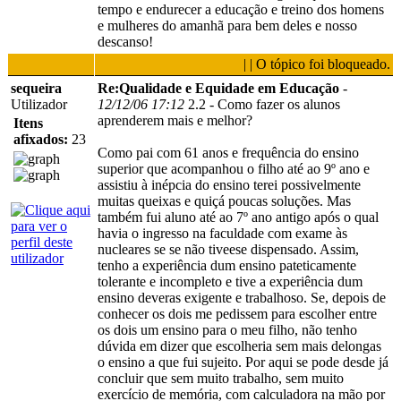
tempo e endurecer a educação e treino dos homens
e mulheres do amanhã para bem deles e nosso
descanso!
| | O tópico foi bloqueado.
sequeira
Re:Qualidade e Equidade em Educação
-
Utilizador
12/12/06 17:12
2.2 - Como fazer os alunos
aprenderem mais e melhor?
Itens
afixados:
23
Como pai com 61 anos e frequência do ensino
superior que acompanhou o filho até ao 9º ano e
assistiu à inépcia do ensino terei possivelmente
muitas queixas e quiçá poucas soluções. Mas
também fui aluno até ao 7º ano antigo após o qual
havia o ingresso na faculdade com exame às
nucleares se se não tiveese dispensado. Assim,
tenho a experiência dum ensino pateticamente
tolerante e incompleto e tive a experiência dum
ensino deveras exigente e trabalhoso. Se, depois de
conhecer os dois me pedissem para escolher entre
os dois um ensino para o meu filho, não tenho
dúvida em dizer que escolheria sem mais delongas
o ensino a que fui sujeito. Por aqui se pode desde já
concluir que sem muito trabalho, sem muito
exercício de memória, com calculadora na mão por