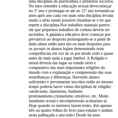
uma disciplina de puericultura e primeiros socorros.
No meu entender a educação sexual devecomeçar
no 1º ano e prolongar-se até ao 12º ano tornando-se
anos após ano cada vez mais uma disciplina levada
muito a sério sendo possível chumbar-se e ter que
repetir a disciplina.Nos trabalhos manuais parece-
me que pequenos trabalhos de costura devem ser
incluídos. A ginástica edicativa deve começar por
prevalecer ao desporto prolongando-se a partir de
dada altura então para um ou mais desportos para
os qwuais os alunos hajam demonstrado reais
competências em vez de os por desde cedo e quase
antes de mais nada a jogar futebol. A Religião e
moral deveria dar lugar ao estudo sério e
comparativo das mais importantes religiões do
mundo com a explanação e compreensão das suas
semelhanças e diferenças. Havendo alunos
suficientes e previamente inscritos então ao mesmo
tempo poderia haver várias disciplinas de religião:
catolicismo, islamismo, budismo
protestantismo,cristianismo ortodoxo, etc. Muito
fanatismo actual e incompreensão acabariam aí.
Hoje quando os meninos fazem testes, têm apenas
três ou quatro folhas do livro para estudar e andam
nesta palhaçada o ano todo! Desde há anos