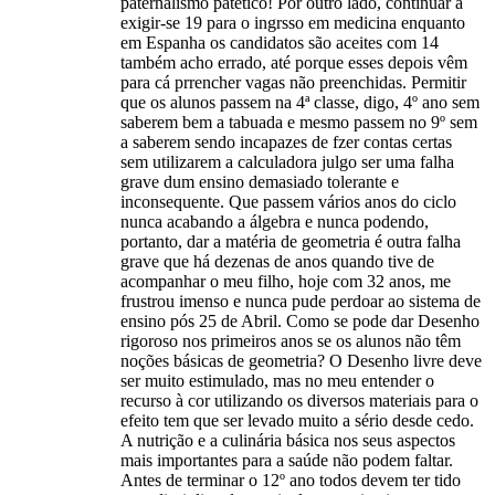
paternalismo patético! Por outro lado, continuar a
exigir-se 19 para o ingrsso em medicina enquanto
em Espanha os candidatos são aceites com 14
também acho errado, até porque esses depois vêm
para cá prrencher vagas não preenchidas. Permitir
que os alunos passem na 4ª classe, digo, 4º ano sem
saberem bem a tabuada e mesmo passem no 9º sem
a saberem sendo incapazes de fzer contas certas
sem utilizarem a calculadora julgo ser uma falha
grave dum ensino demasiado tolerante e
inconsequente. Que passem vários anos do ciclo
nunca acabando a álgebra e nunca podendo,
portanto, dar a matéria de geometria é outra falha
grave que há dezenas de anos quando tive de
acompanhar o meu filho, hoje com 32 anos, me
frustrou imenso e nunca pude perdoar ao sistema de
ensino pós 25 de Abril. Como se pode dar Desenho
rigoroso nos primeiros anos se os alunos não têm
noções básicas de geometria? O Desenho livre deve
ser muito estimulado, mas no meu entender o
recurso à cor utilizando os diversos materiais para o
efeito tem que ser levado muito a sério desde cedo.
A nutrição e a culinária básica nos seus aspectos
mais importantes para a saúde não podem faltar.
Antes de terminar o 12º ano todos devem ter tido