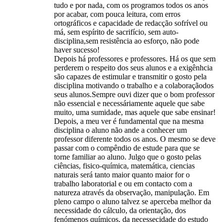
tudo e por nada, com os programos todos os anos
por acabar, com pouca leitura, com erros
ortográficos e capacidade de redacção sofrível ou
má, sem espírito de sacrifício, sem auto-
disciplina,sem resistência ao esforço, não pode
haver sucesso!
Depois há professores e professores. Há os que sem
perderem o respeito dos seus alunos e a exigênhcia
são capazes de estimular e transmitir o gosto pela
disciplina motivando o trabalho e a colaboraçãodos
seus alunos.Sempre ouvi dizer que o bom professor
não essencial e necessáriamente aquele que sabe
muito, uma sumidade, mas aquele que sabe ensinar!
Depois, a meu ver é fundamental que na mesma
disciplina o aluno não ande a conhecer um
professor diferente todos os anos. O mesmo se deve
passar com o compêndio de estude para que se
torne familiar ao aluno. Julgo que o gosto pelas
ciências, fisico-química, matemática, ciencias
naturais será tanto maior quanto maior for o
trabalho laboratorial e ou em contacto com a
natureza através da observação, manipulação. Em
pleno campo o aluno talvez se aperceba melhor da
necessidade do cálculo, da orientação, dos
fenómenos químicos, da necessecidade do estudo