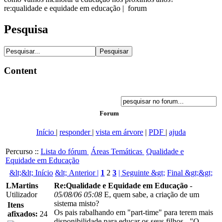
re:qualidade e equidade em educação | forum
Pesquisa
Content
Forum
Início
|
responder
|
vista em árvore
|
PDF
|
ajuda
Percurso ::
Lista do fórum
Áreas Temáticas
Qualidade e
Equidade em Educação
&lt;&lt; Início
&lt; Anterior |
1
2
3
| Seguinte &gt;
Final &gt;&gt;
LMartins
Re:Qualidade e Equidade em Educação
-
Utilizador
05/08/06 05:08
E, quem sabe, a criação de um
sistema misto?
Itens
Os pais rabalhando em "part-time" para terem mais
afixados:
24
disponibilidade para educar os seus filhos - "O