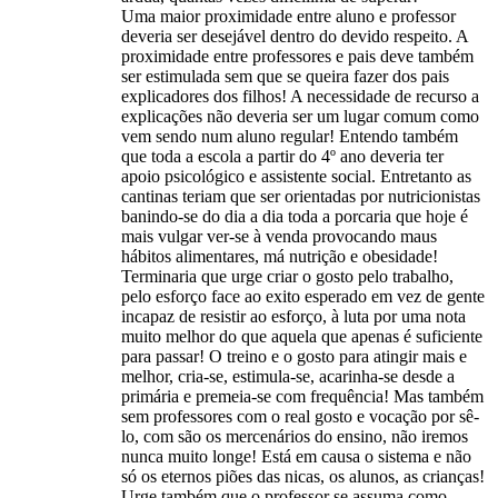
Uma maior proximidade entre aluno e professor
deveria ser desejável dentro do devido respeito. A
proximidade entre professores e pais deve também
ser estimulada sem que se queira fazer dos pais
explicadores dos filhos! A necessidade de recurso a
explicações não deveria ser um lugar comum como
vem sendo num aluno regular! Entendo também
que toda a escola a partir do 4º ano deveria ter
apoio psicológico e assistente social. Entretanto as
cantinas teriam que ser orientadas por nutricionistas
banindo-se do dia a dia toda a porcaria que hoje é
mais vulgar ver-se à venda provocando maus
hábitos alimentares, má nutrição e obesidade!
Terminaria que urge criar o gosto pelo trabalho,
pelo esforço face ao exito esperado em vez de gente
incapaz de resistir ao esforço, à luta por uma nota
muito melhor do que aquela que apenas é suficiente
para passar! O treino e o gosto para atingir mais e
melhor, cria-se, estimula-se, acarinha-se desde a
primária e premeia-se com frequência! Mas também
sem professores com o real gosto e vocação por sê-
lo, com são os mercenários do ensino, não iremos
nunca muito longe! Está em causa o sistema e não
só os eternos piões das nicas, os alunos, as crianças!
Urge também que o professor se assuma como