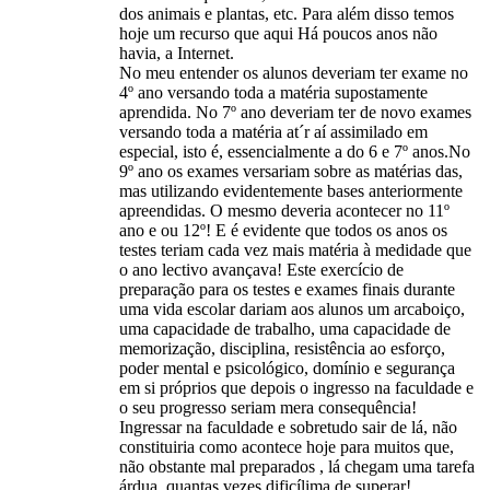
dos animais e plantas, etc. Para além disso temos
hoje um recurso que aqui Há poucos anos não
havia, a Internet.
No meu entender os alunos deveriam ter exame no
4º ano versando toda a matéria supostamente
aprendida. No 7º ano deveriam ter de novo exames
versando toda a matéria at´r aí assimilado em
especial, isto é, essencialmente a do 6 e 7º anos.No
9º ano os exames versariam sobre as matérias das,
mas utilizando evidentemente bases anteriormente
apreendidas. O mesmo deveria acontecer no 11º
ano e ou 12º! E é evidente que todos os anos os
testes teriam cada vez mais matéria à medidade que
o ano lectivo avançava! Este exercício de
preparação para os testes e exames finais durante
uma vida escolar dariam aos alunos um arcaboiço,
uma capacidade de trabalho, uma capacidade de
memorização, disciplina, resistência ao esforço,
poder mental e psicológico, domínio e segurança
em si próprios que depois o ingresso na faculdade e
o seu progresso seriam mera consequência!
Ingressar na faculdade e sobretudo sair de lá, não
constituiria como acontece hoje para muitos que,
não obstante mal preparados , lá chegam uma tarefa
árdua, quantas vezes dificílima de superar!