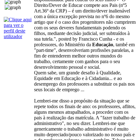
Direito/Dever de Educar compete aos Pais (nº5
Art.36º da CRP) – é um direito/dever inalienável
com a única excepção prevista no nº6 do mesmo
artigo que é o caso dos progenitores não cumprirem
com os seus deveres fundamentais podendo os
filhos, mediante decisão judicial, ser subtraídos à
sua tutela.", posted by Francisco Cunha - e os
professores, do Ministério da
Educação
, també em
"part-time", desenvolveriam profissões paralelas, a
fim de entenderem melhor outros mundos do
trabalho, certamente com ganhos para o seu
desenvolvimento pessoal e social.
Quem sabe, um grande desafio à Qualidade,
Equidade em Educação e à Cidadania... e ao
desemprego dos professores a substituir os pais nos
seus locais de emprego ...
Lembrei-me disso a propósito da situação que se
repete todos os finais de ano: os professores, aflitos,
alguns mesmos atrapalhados, a proceder com os
pais à realização das matrícula. A "fazer trabalho de
administrativo", no seu dizer. Lembrei-me que
genericamente o trabalho administrativo é muito
muito depreciado/pouco valorizado no nosso país e