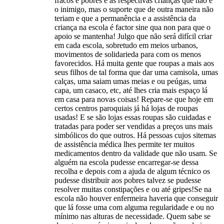
fracos e pobres e às respectivas crianças que não é
o inimigo, mas o suporte que de outra maneira não
teriam e que a permanência e a assistência da
criança na escola é factor sine qua non para que o
apoio se mantenha! Julgo que não será difícil criar
em cada escola, sobretudo em meios urbanos,
movimentos de solidarieda para com os menos
favorecidos. Há muita gente que roupas a mais aos
seus filhos de tal forma que dar uma camisola, umas
calças, uma saiam umas meias e ou peúgas, uma
capa, um casaco, etc, até lhes cria mais espaço lá
em casa para novas coisas! Repare-se que hoje em
certos centros paroquiais já há lojas de roupas
usadas! E se são lojas essas roupas são cuidadas e
tratadas para poder ser vendidas a preços uns mais
simbólicos do que outros. Há pessoas cujos sitemas
de assistência médica lhes permite ter muitos
medicamentos dentro da validade que não usam. Se
alguém na escola pudesse encarregar-se dessa
recolha e depois com a ajuda de algum técnico os
pudesse distribuir aos pobres talvez se pudesse
resolver muitas constipações e ou até gripes!Se na
escola não houver enfermeira haveria que conseguir
que lá fosse uma com alguma regularidade e ou no
mínimo nas alturas de necessidade. Quem sabe se