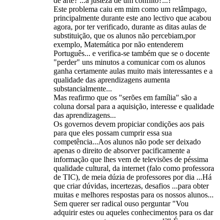
de arte? ...a justeza de um conflito?...?
Este problema caiu em mim como um relâmpago,
principalmente durante este ano lectivo que acabou
agora, por ter verificado, durante as ditas aulas de
substituição, que os alunos não percebiam,por
exemplo, Matemática por não entenderem
Português... e verifica-se também que se o docente
"perder" uns minutos a comunicar com os alunos
ganha certamente aulas muito mais interessantes e a
qualidade das aprendizagens aumenta
substancialmente...
Mas reafirmo que os "serões em família" são a
coluna dorsal para a aquisição, interesse e qualidade
das aprendizagens...
Os governos devem propiciar condições aos pais
para que eles possam cumprir essa sua
competência...Aos alunos não pode ser deixado
apenas o direito de absorver pacificamente a
informação que lhes vem de televisões de péssima
qualidade cultural, da internet (falo como professora
de TIC), de meia dúzia de professores por dia ...Há
que criar dúvidas, incertezas, desafios ...para obter
muitas e melhores respostas para os nossos alunos...
Sem querer ser radical ouso perguntar "Vou
adquirir estes ou aqueles conhecimentos para os dar