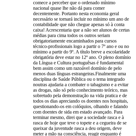
comece a perceber que o ordenado mínimo
nacional quase lhe não dá para comer
decentemente. Portanto nesta economia geral
necessário se tornará incluir no mínimo um ano de
contabilidade que não chegue apenas só à conta
caixa! Acrescentaria que a não ser alunos de certas
médias para cima todos os outros seriam
obrigatoriamente encaminhados para cursos
técnico-profissionais logo a partir o 7º ano e ou no
mínimo a partir do 9º. A título breve a escolaridade
obrigatória deve estar no 12º ano. O pleno domínio
da Língua e Cultura portuguêsas é fundamental
bem assim como um razoável domínio de pelo
menos duas línguas estrangeiras.Finalmente uma
disciplina de Saúde Pública ou o tema integrado
noutras ajudaria a combater o tabagismo e a evitar
as drogas, não só pelo conhecimento teórico, mas
sobretudo pela demonstração na vida pratica e de
todos os dias apreciando os doentes nos hospitais,
questionando-os em colóquios, olhando e falando
com doentes de sida em estado avançado. Para
terminar mesmo, direi que a sociedade rasca e à
rasca de hoje que teve o topete e a cegueira de se
queixar da juventude rasca a deu origem, deve
meter a mão na consciência, reagir enquanto é