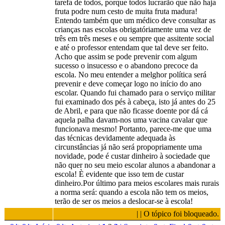
tarefa de todos, porque todos lucrarão que não haja
fruta podre num cesto de muita fruta madura!
Entendo também que um médico deve consultar as
crianças nas escolas obrigatóriamente uma vez de
três em três meses e ou sempre que assitente social
e até o professor entendam que tal deve ser feito.
Acho que assim se pode prevenir com algum
sucesso o insucesso e o abandono precoce da
escola. No meu entender a melghor política será
prevenir e deve começar logo no início do ano
escolar. Quando fui chamado para o serviço militar
fui examinado dos pés à cabeça, isto já antes do 25
de Abril, e para que não ficasse doente por dá cá
aquela palha davam-nos uma vacina cavalar que
funcionava mesmo! Portanto, parece-me que uma
das técnicas devidamente adequada às
circunstâncias já não será propopriamente uma
novidade, pode é custar dinheiro à sociedade que
não quer no seu meio escolar alunos a abandonar a
escola! È evidente que isso tem de custar
dinheiro.Por último para meios escolares mais rurais
a norma será: quando a escola não tem os meios,
terão de ser os meios a deslocar-se à escola!
| | O tópico foi bloqueado.