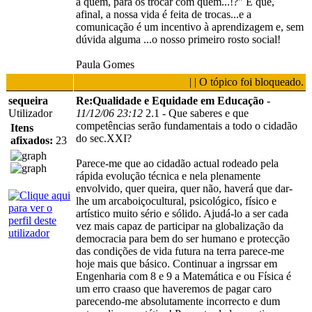
a quem, para os trocar com quem...!?" É que,
afinal, a nossa vida é feita de trocas...e a
comunicação é um incentivo à aprendizagem e, sem
dúvida alguma ...o nosso primeiro rosto social!
Paula Gomes
| | O tópico foi bloqueado.
sequeira
Re:Qualidade e Equidade em Educação
-
Utilizador
11/12/06 23:12
2.1 - Que saberes e que
competências serão fundamentais a todo o cidadão
Itens
do sec.XXI?
afixados:
23
Parece-me que ao cidadão actual rodeado pela
rápida evolução técnica e nela plenamente
envolvido, quer queira, quer não, haverá que dar-
lhe um arcaboiçocultural, psicológico, físico e
artístico muito sério e sólido. Ajudá-lo a ser cada
vez mais capaz de participar na globalização da
democracia para bem do ser humano e protecção
das condições de vida futura na terra parece-me
hoje mais que básico. Continuar a ingrssar em
Engenharia com 8 e 9 a Matemática e ou Física é
um erro craaso que haveremos de pagar caro
parecendo-me absolutamente incorrecto e dum