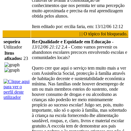
criativas de avaliar a consolidação de
conhecimentos que nos permita ter uma percepção
muito aproximada e precisa da real aprendizagem
obtida pelos alunos.
Item editado por: ercilia faria, em: 13/12/06 12:12
| | O tópico foi bloqueado.
sequeira
Re:Qualidade e Equidade em Educação
-
Utilizador
13/12/06 21:12
2.4 - Como vamos prevenir os
abandonos escolares precoces envolvendo escolas e
Itens
comunidades locais?
afixados:
23
Quero crer que aqui o serviço tem muito mais a ver
com Assistência Social, protecção à família através
de habitação decente e sustentabilidade económica
mínima. Nas famílias onde houver desemprego de
um ou mais membros esteios do sustento, onde
houver consumo de drogas e ou alcoolismo as
crianças não poderão ter meio minimamente
propício ao sucesso escolar! Julgo ser, pois, muito
importante, não só o apoio à família, mas sobretudo
à criança na escola fornecendo-lhe alimentação
saudável, roupas, e, claro, livros e material escolar
gratuito.A esccola tem de demonstrar aos pais