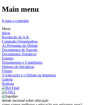
Main menu
Ir para o conteúdo
Menu
Início
Resolução da A.R.
Comissão Organizadora
As Perguntas do Debate
Documentos de Suporte
Documentos Temáticos
Estudos
Depoimentos e Contributos
Sínteses de Iniciativas
Fóruns
A Educação e o Debate na Imprensa
Galeria
Notícias
debate nacional sobre educação
como vamos melhorar a educação nos próximos anos?