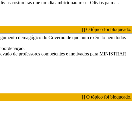
vias costureiras que um dia ambicionaram ser Olívias patroas.
| | O tópico foi bloqueado.
 argumento demagógico do Governo de que num exército nem todos
 coordenação.
is elevado de professores competentes e motivados para MINISTRAR
| | O tópico foi bloqueado.