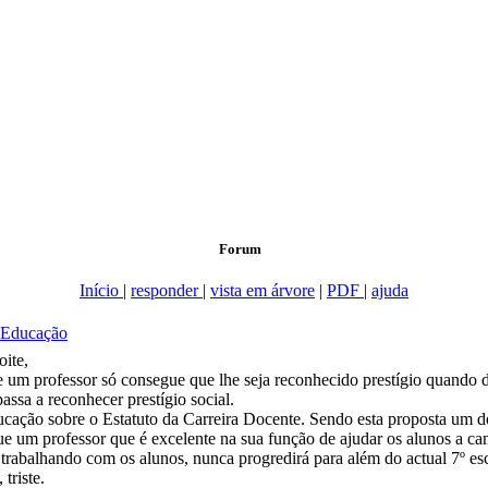
Forum
Início
|
responder
|
vista em árvore
|
PDF
|
ajuda
 Educação
ite,
um professor só consegue que lhe seja reconhecido prestígio quando deix
assa a reconhecer prestígio social.
ducação sobre o Estatuto da Carreira Docente. Sendo esta proposta um 
que um professor que é excelente na sua função de ajudar os alunos a c
trabalhando com os alunos, nunca progredirá para além do actual 7º esc
triste.